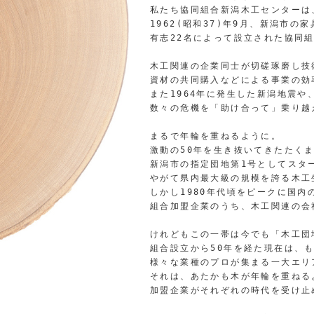
私たち協同組合新潟木工センターは
1962(昭和37)年9月、新潟市の
有志22名によって設立された協同
木工関連の企業同士が切磋琢磨し技
資材の共同購入などによる事業の効
また1964年に発生した新潟地震や
数々の危機を「助け合って」乗り越
まるで年輪を重ねるように。
激動の50年を生き抜いてきたたく
新潟市の指定団地第1号としてスタ
やがて県内最大級の規模を誇る木工
しかし1980年代頃をピークに国内
組合加盟企業のうち、木工関連の会
けれどもこの一帯は今でも「木工団
組合設立から50年を経た現在は、
様々な業種のプロが集まる一大エリ
それは、あたかも木が年輪を重ねる
加盟企業がそれぞれの時代を受け止