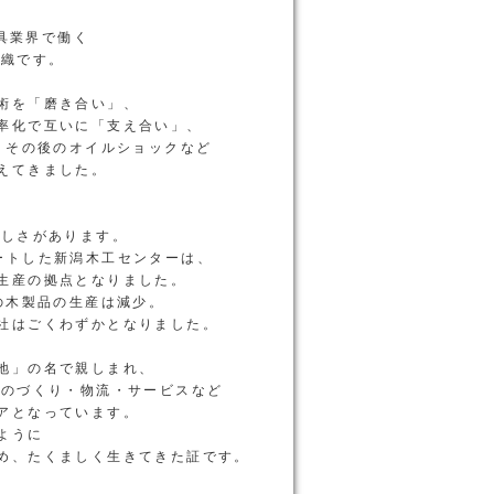
、
家具業界で働く
組織です。
術を「磨き合い」、
率化で互いに「支え合い」、
、その後のオイルショックなど
えてきました。
ましさがあります。
ートした新潟木工センターは、
生産の拠点となりました。
の木製品の生産は減少。
社はごくわずかとなりました。
地」の名で親しまれ、
ものづくり・物流・サービスなど
アとなっています。
ように
め、たくましく生きてきた証です。