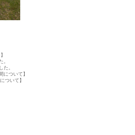
て】
た。
ました。
時間について】
業について】